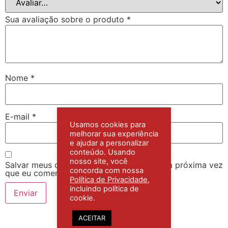
Sua avaliação sobre o produto
*
Nome
*
E-mail
*
Usamos cookies para
melhorar sua experiência
e ajudar a personalizar
conteúdo. Usando
nosso site, você
Salvar meus dados neste navegador para a próxima vez
concorda com nossa
que eu comentar.
Política de Privacidade
,
incluindo política de
cookie.
ACEITAR