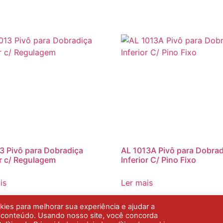
3 Pivô para Dobradiça
AL 1013A Pivô para Dobrad
or c/ Regulagem
Inferior C/ Pino Fixo
is
Ler mais
es para melhorar sua experiência e ajudar a
r conteúdo. Usando nosso site, você concorda