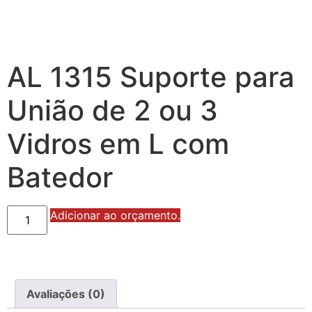
AL 1315 Suporte para
União de 2 ou 3
Vidros em L com
Batedor
AL
Adicionar ao orçamento.
1315
Suporte
para
União
de
2
ou
Avaliações (0)
3
Vidros