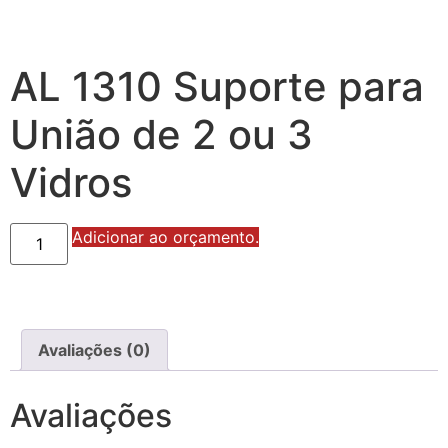
AL 1310 Suporte para
União de 2 ou 3
Vidros
AL
Adicionar ao orçamento.
1310
Suporte
para
União
de
2
ou
Avaliações (0)
3
Vidros
quantidade
Avaliações